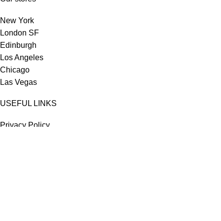
New York
London SF
Edinburgh
Los Angeles
Chicago
Las Vegas
USEFUL LINKS
Privacy Policy
Returns
Terms & Conditions
Contact Us
Latest News
Our Sitemap
Footer Menu